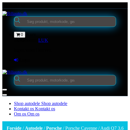
Videre
Kontakt os
til
indhold
Products
search
Kurv
0
Indkøbskurv
LUK
Ingen varer i kurven.
Login
Products
search
Shop autodele
Shop autodele
Kontakt os
Kontakt os
Om os
Om os
Forside
/
Autodele
/
Porsche
/ Porsche Cayenne / Audi Q7 3.6