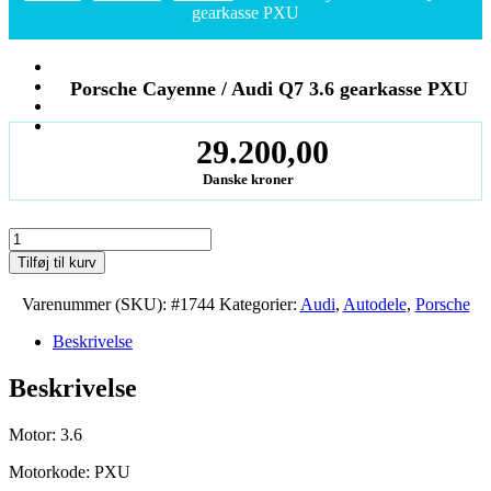
gearkasse PXU
Porsche Cayenne / Audi Q7 3.6 gearkasse PXU
29.200,00
Danske kroner
Porsche
Cayenne
Tilføj til kurv
/
Audi
Varenummer (SKU):
#1744
Kategorier:
Audi
,
Autodele
,
Porsche
Q7
3.6
Beskrivelse
gearkasse
PXU
Beskrivelse
antal
Motor: 3.6
Motorkode: PXU