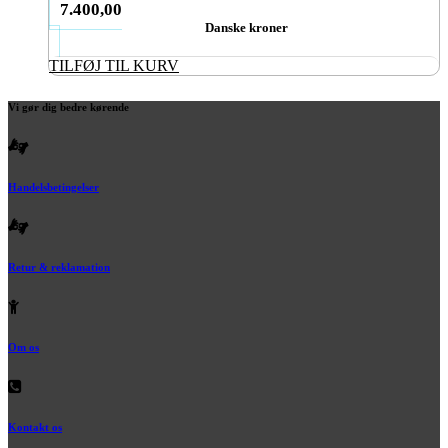
7.400,00
Danske kroner
TILFØJ TIL KURV
Vi gør dig bedre kørende
Handelsbetingelser
Retur & reklamation
Om os
Kontakt os