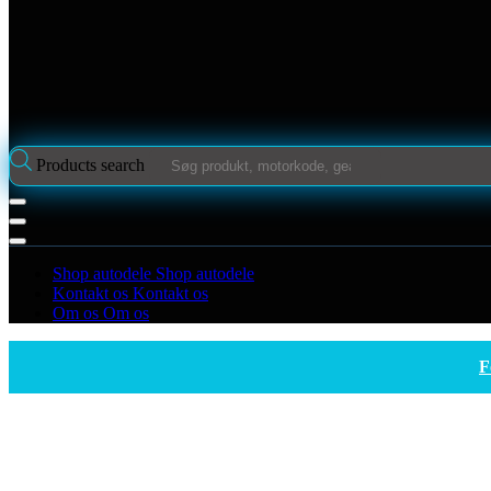
Products search
Shop autodele
Shop autodele
Kontakt os
Kontakt os
Om os
Om os
F