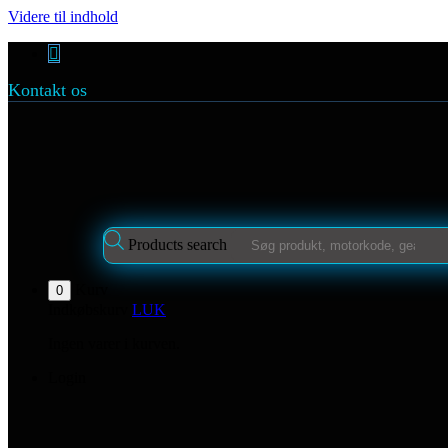
Videre til indhold
Kontakt os
Products search
Kurv
0
Indkøbskurv
LUK
Ingen varer i kurven.
Login