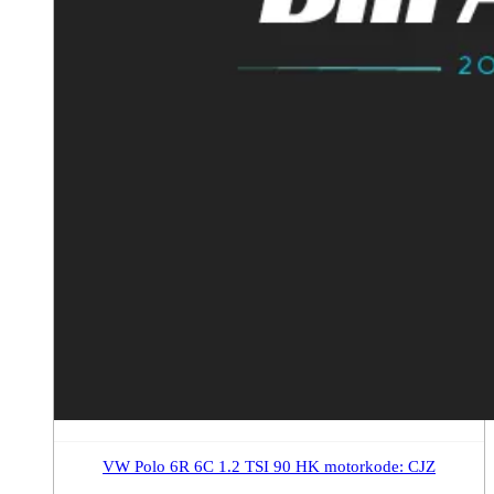
VW Polo 6R 6C 1.2 TSI 90 HK motorkode: CJZ