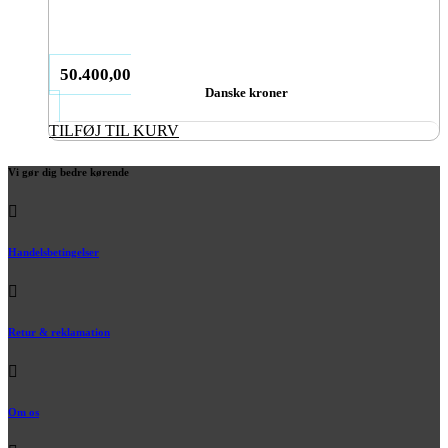
50.400,00
Danske kroner
TILFØJ TIL KURV
Vi gør dig bedre kørende
Handelsbetingelser
Retur & reklamation
Om os