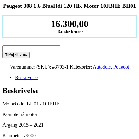
Peugeot 308 1.6 BlueHdi 120 HK Motor 10JBHE BH01
16.300,00
Danske kroner
Peugeot
308
Tilføj til kurv
1.6
BlueHdi
Varenummer (SKU):
#3793-1
Kategorier:
Autodele
,
Peugeot
120
HK
Beskrivelse
Motor
10JBHE
Beskrivelse
BH01
antal
Motorkode: BH01 / 10JBHE
Komplet rå motor
Årgang 2015 – 2021
Kilometer 79000