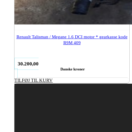
Renault Talisman / Megane 1.6 DCI motor * gearkasse kode
R9M 409
30.200,00
Danske kroner
TILFØJ TIL KURV