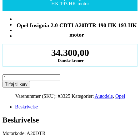
HK 193 HK motor
Opel Insignia 2.0 CDTI A20DTR 190 HK 193 HK
motor
34.300,00
Danske kroner
Opel
Insignia
Tilføj til kurv
2.0
CDTI
Varenummer (SKU):
#3325
Kategorier:
Autodele
,
Opel
A20DTR
190
Beskrivelse
HK
193
Beskrivelse
HK
motor
antal
Motorkode: A20DTR