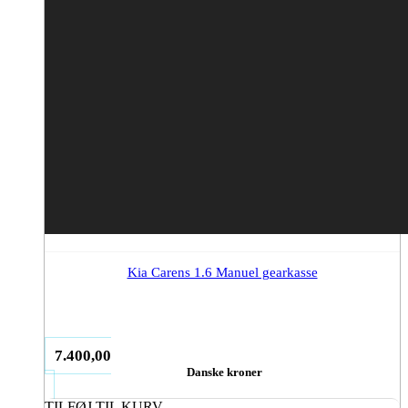
Kia Carens 1.6 Manuel gearkasse
7.400,00
Danske kroner
TILFØJ TIL KURV