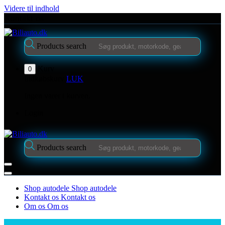
Videre til indhold
Kontakt os
Products search
Kurv
0
Indkøbskurv
LUK
Ingen varer i kurven.
Login
Products search
Shop autodele
Shop autodele
Kontakt os
Kontakt os
Om os
Om os