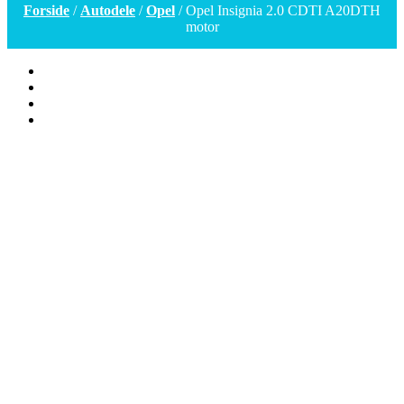
Forside
/
Autodele
/
Opel
/ Opel Insignia 2.0 CDTI A20DTH
motor