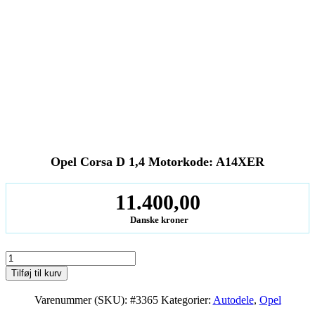
Opel Corsa D 1,4 Motorkode: A14XER
11.400,00
Danske kroner
Opel
Corsa
Tilføj til kurv
D
1,4
Varenummer (SKU):
#3365
Kategorier:
Autodele
,
Opel
Motorkode: