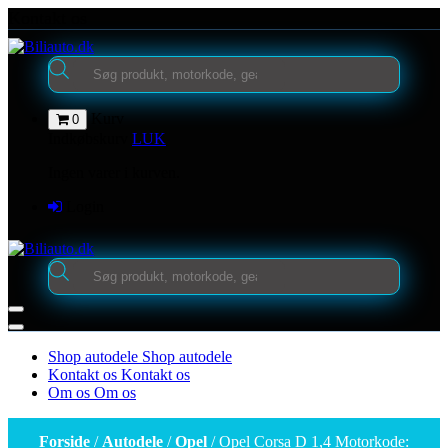
Videre
Kontakt os
til
indhold
Products
search
Kurv
0
Indkøbskurv
LUK
Ingen varer i kurven.
Login
Products
search
Shop autodele
Shop autodele
Kontakt os
Kontakt os
Om os
Om os
Forside
/
Autodele
/
Opel
/ Opel Corsa D 1,4 Motorkode: