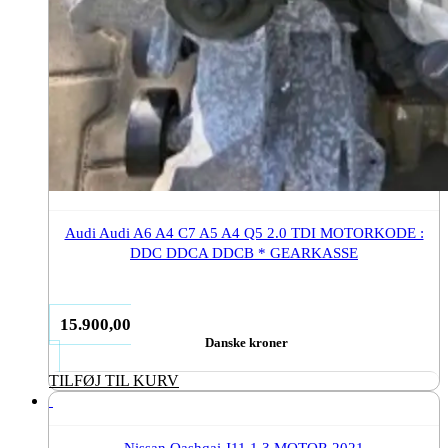
Audi Audi A6 A4 C7 A5 A4 Q5 2.0 TDI MOTORKODE :
DDC DDCA DDCB * GEARKASSE
15.900,00
Danske kroner
TILFØJ TIL KURV
Nissan Qashqai J11 1.3 MOTOR 2021