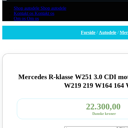
Shop autodele
Shop autodele
Kontakt os
Kontakt os
Om os
Om os
Forside
/
Autodele
/
Mer
Mercedes R-klasse W251 3.0 CDI mo
W219 219 W164 164
22.300,00
Danske kroner