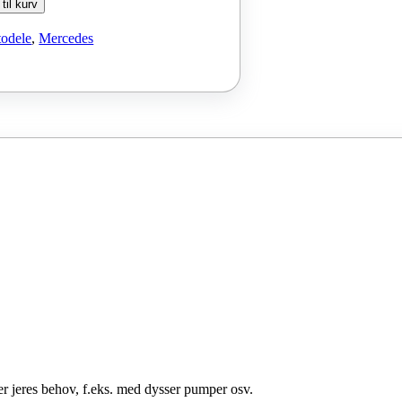
 til kurv
odele
,
Mercedes
er jeres behov, f.eks. med dysser pumper osv.