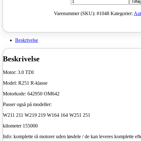
Mercedes
Tilføj
R-
klasse
Varenummer (SKU):
#1048
Kategorier:
Aut
W251
3.0
CDI
motor
642950
Beskrivelse
W211
211
W219
Beskrivelse
219
W164
Motor: 3.0 TDI
164
W251
Model: R251 R-klasse
antal
Motorkode: 642950 OM642
Passer også på modeller:
W211 211 W219 219 W164 164 W251 251
kilometer 155000
Info: komplette rå motorer uden løsdele / de kan leveres komplette eft