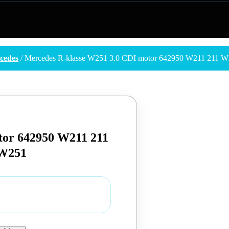
cedes
/ Mercedes R-klasse W251 3.0 CDI motor 642950 W211 211
tor 642950 W211 211
 W251