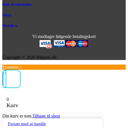
Retur & reklamation
Om os
Kontakt os
Vi modtager følgende betalingskort
Copyright © 2026 Biliauto.dk
Translate »
0
0
Kurv
Din kurv er tom.
Tilbage til shop
Forsæt med at handle