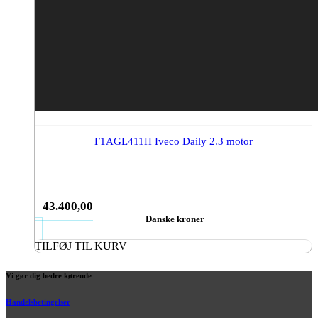
F1AGL411H Iveco Daily 2.3 motor
43.400,00
Danske kroner
TILFØJ TIL KURV
Vi gør dig bedre kørende
Handelsbetingelser