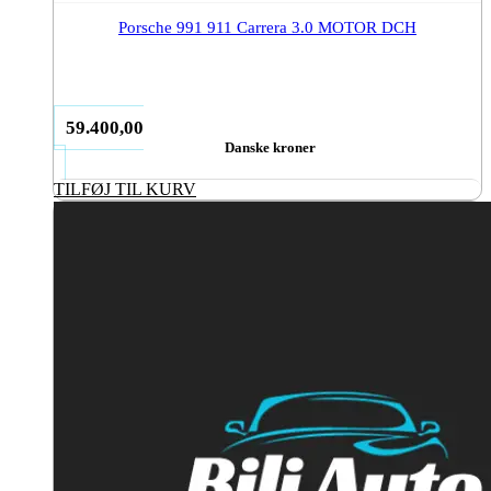
Porsche 991 911 Carrera 3.0 MOTOR DCH
59.400,00
Danske kroner
TILFØJ TIL KURV