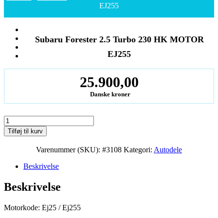
EJ255
Subaru Forester 2.5 Turbo 230 HK MOTOR
EJ255
25.900,00
Danske kroner
Subaru
Forester
Tilføj til kurv
2.5
Turbo
Varenummer (SKU):
#3108
Kategori:
Autodele
230
HK
Beskrivelse
MOTOR
EJ255
Beskrivelse
antal
Motorkode: Ej25 / Ej255