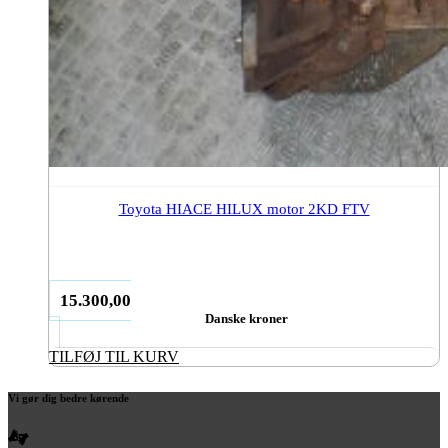
Toyota HIACE HILUX motor 2KD FTV
15.300,00
Danske kroner
TILFØJ TIL KURV
Vi gør dig bedre kørende