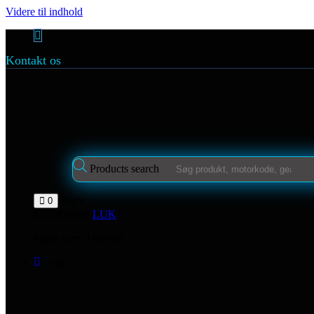
Videre til indhold
Kontakt os
Products search
Kurv
0
Indkøbskurv
LUK
Ingen varer i kurven.
Login