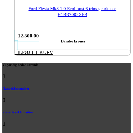
Ford Fiesta Mk8 1.0 Ecoboost 6 trins gearkasse
H1BR7002XFB
12.300,00
Danske kroner
TILFØJ TIL KURV
Vi gør dig bedre kørende
Handelsbetingelser
Retur & reklamation