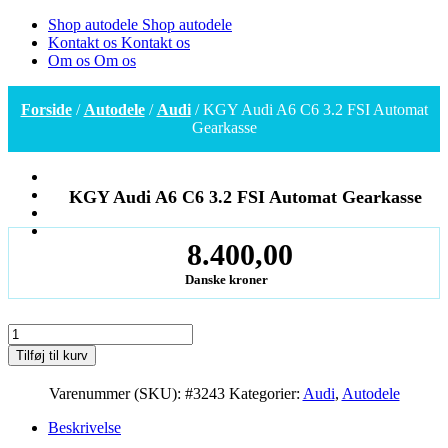
Shop autodele
Shop autodele
Kontakt os
Kontakt os
Om os
Om os
Forside
/
Autodele
/
Audi
/ KGY Audi A6 C6 3.2 FSI Automat
Gearkasse
KGY Audi A6 C6 3.2 FSI Automat Gearkasse
8.400,00
Danske kroner
KGY
Audi
Tilføj til kurv
A6
C6
Varenummer (SKU):
#3243
Kategorier:
Audi
,
Autodele
3.2
FSI
Beskrivelse
Automat