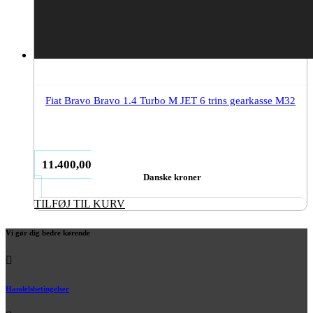
Fiat Bravo Bravo 1.4 Turbo M JET 6 trins gearkasse M32
11.400,00
Danske kroner
TILFØJ TIL KURV
Vi gør dig bedre kørende
Handelsbetingelser