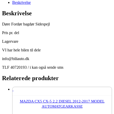
Fordør
Beskrivelse
Bagdør
DELE
Beskrivelse
2014
antal
Døre Fordør bagdør Sidespejl
Pris pr. del
Lagervare
VI har hele bilen til dele
info@biliauto.dk
TLF 40720193 / i kan også sende sms
Relaterede produkter
MAZDA CX5 CX-5 2.2 DIESEL 2012-2017 MODEL
AUTOMATGEARKASSE