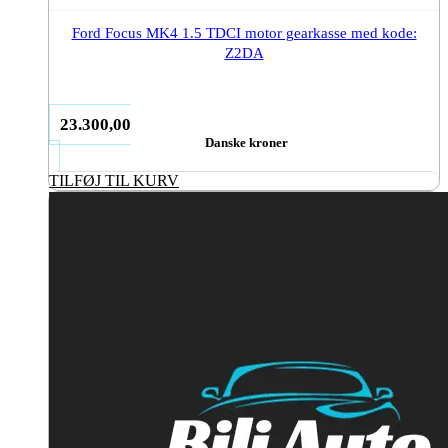
Ford Focus MK4 1.5 TDCI motor gearkasse med kode:
Z2DA
23.300,00
Danske kroner
TILFØJ TIL KURV