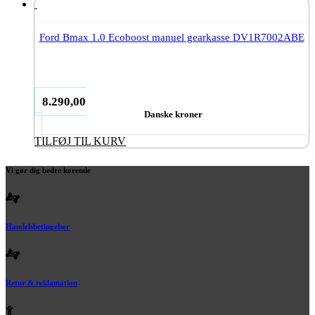
Ford Bmax 1.0 Ecoboost manuel gearkasse DV1R7002ABE
8.290,00
Danske kroner
TILFØJ TIL KURV
Vi gør dig bedre kørende
Handelsbetingelser
Retur & reklamation