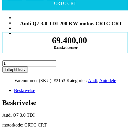
CRTC CRT
Audi Q7 3.0 TDI 200 KW motor. CRTC CRT
69.400,00
Danske kroner
Audi
Q7
Tilføj til kurv
3.0
TDI
Varenummer (SKU):
#2153
Kategorier:
Audi
,
Autodele
200
KW
Beskrivelse
motor.
CRTC
Beskrivelse
CRT
antal
Audi Q7 3.0 TDI
motorkode: CRTC CRT