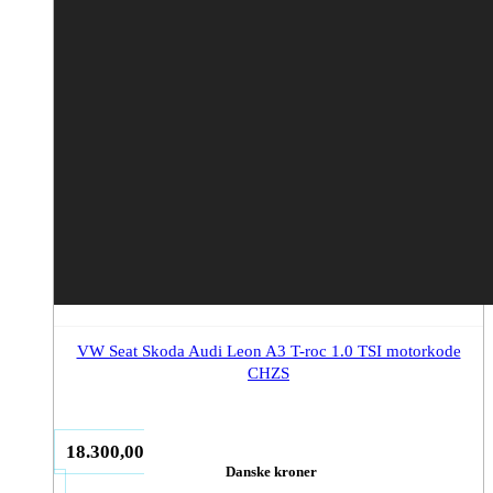
VW Seat Skoda Audi Leon A3 T-roc 1.0 TSI motorkode
CHZS
18.300,00
Danske kroner