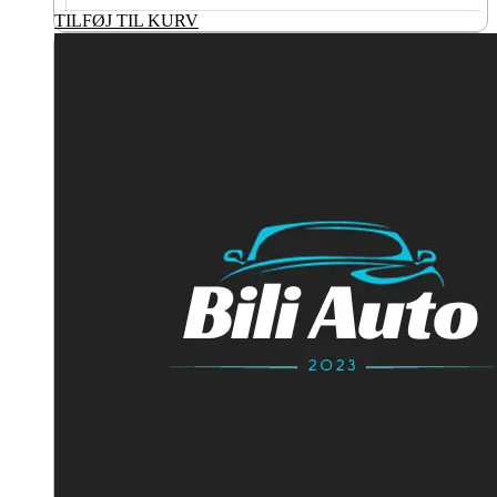
TILFØJ TIL KURV