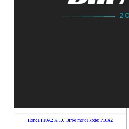
Honda P10A2 X 1.0 Turbo motor kode: P10A2