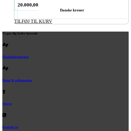
20.000,00
Danske kroner
TILFØJ TIL KURV
Vi gør dig bedre kørende
Handelsbetingelser
Retur & reklamation
Om os
Kontakt os