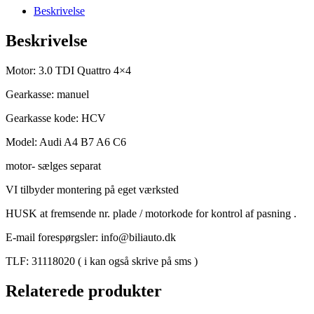
3.0
Beskrivelse
TDI
Quattro
Beskrivelse
manuel
gearkasse
kode:
Motor: 3.0 TDI Quattro 4×4
HCV
Gearkasse: manuel
antal
Gearkasse kode: HCV
Model: Audi A4 B7 A6 C6
motor- sælges separat
VI tilbyder montering på eget værksted
HUSK at fremsende nr. plade / motorkode for kontrol af pasning .
E-mail forespørgsler: info@biliauto.dk
TLF: 31118020 ( i kan også skrive på sms )
Relaterede produkter