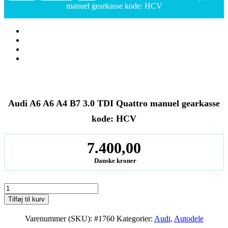
manuel gearkasse kode: HCV
Audi A6 A6 A4 B7 3.0 TDI Quattro manuel gearkasse
kode: HCV
7.400,00
Danske kroner
Audi
A6
Tilføj til kurv
A6
A4
Varenummer (SKU):
#1760
Kategorier:
Audi
,
Autodele
B7