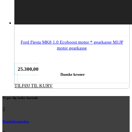
Ford Fiesta MK8 1.0 Ecoboost motor * gearkasse M1JP
motor gearkasse
25.300,00
Danske kroner
TILFØJ TIL KURV
Vi gør dig bedre kørende
Handelsbetingelser