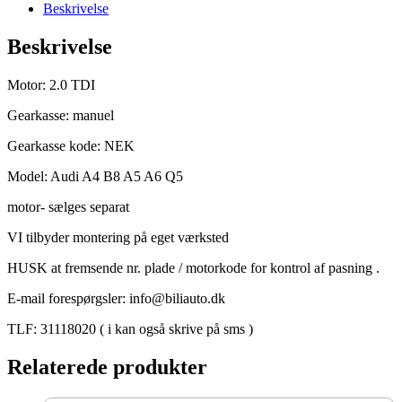
Quattro
Beskrivelse
manuel
gearkasse
Beskrivelse
kode
NEK
antal
Motor: 2.0 TDI
Gearkasse: manuel
Gearkasse kode: NEK
Model: Audi A4 B8 A5 A6 Q5
motor- sælges separat
VI tilbyder montering på eget værksted
HUSK at fremsende nr. plade / motorkode for kontrol af pasning .
E-mail forespørgsler: info@biliauto.dk
TLF: 31118020 ( i kan også skrive på sms )
Relaterede produkter