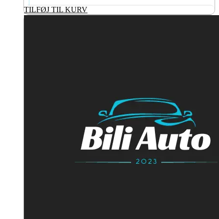
TILFØJ TIL KURV