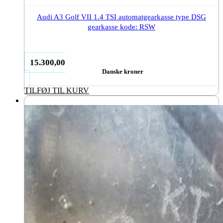
Audi A3 Golf VII 1.4 TSI automatgearkasse type DSG
gearkasse kode: RSW
15.300,00
Danske kroner
TILFØJ TIL KURV