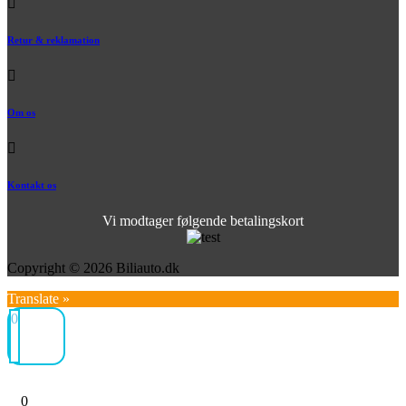
Retur & reklamation
Om os
Kontakt os
Vi modtager følgende betalingskort
Copyright © 2026 Biliauto.dk
Translate »
0
0