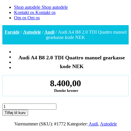
Shop autodele
Shop autodele
Kontakt os
Kontakt os
Om os
Om os
Forside
/
Autodele
/
Audi
/ Audi A4 B8 2.0 TDI Quattro manuel
gearkasse kode NEK
Audi A4 B8 2.0 TDI Quattro manuel gearkasse
kode NEK
8.400,00
Danske kroner
Audi
A4
Tilføj til kurv
B8
2.0
Varenummer (SKU):
#1772
Kategorier:
Audi
,
Autodele
TDI