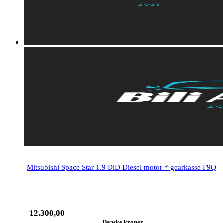
Mitsubishi Space Star 1.9 DiD Diesel motor * gearkasse F9Q
12.300,00
Danske kroner