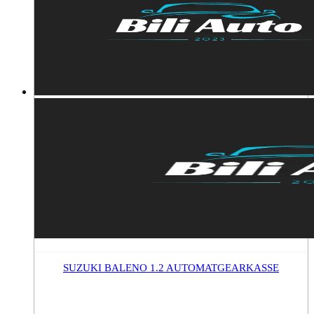
SUZUKI BALENO 1.2 AUTOMATGEARKASSE