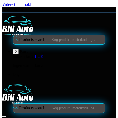
Videre til indhold
Kontakt os
Products search
Kurv
0
Indkøbskurv
LUK
Ingen varer i kurven.
Login
Products search