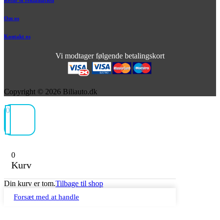
Retur & reklamation
Om os
Kontakt os
Vi modtager følgende betalingskort
Copyright © 2026 Biliauto.dk
0
0
Kurv
Din kurv er tom.
Tilbage til shop
Forsæt med at handle